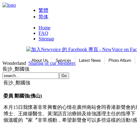
繁體
简体
Home
FAQ
Sitemap
About Us
Services
Latest News
Photo Album
Wonderland
Sharing of our Members
長沙_鄭國強
長沙_鄭國強
委員
鄭國強
(
佛山
)
本月15日我懷著非常興奮的心情在廣州南站會同香港新聲會
博士、王維揚醫生、黃潔語言治療師及徐強護理主任的指導下
個溫暖的〝家〞非常感動，希望新聲會可以多些這樣的活動!感