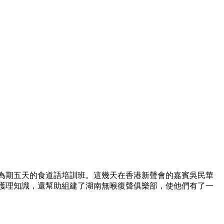
們為期五天的食道語培訓班。這幾天在香港新聲會的嘉賓吳民華
護理知識，還幫助組建了湖南無喉復聲俱樂部，使他們有了一