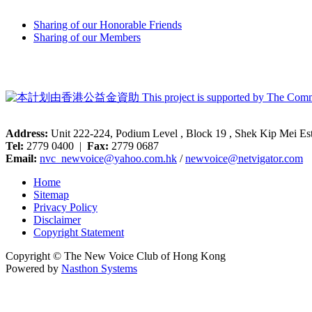
Sharing of our Honorable Friends
Sharing of our Members
Address:
Unit 222-224, Podium Level , Block 19 , Shek Kip Mei E
Tel:
2779 0400 |
Fax:
2779 0687
Email:
nvc_newvoice@yahoo.com.hk
/
newvoice@netvigator.com
Home
Sitemap
Privacy Policy
Disclaimer
Copyright Statement
Copyright © The New Voice Club of Hong Kong
Powered by
Nasthon Systems