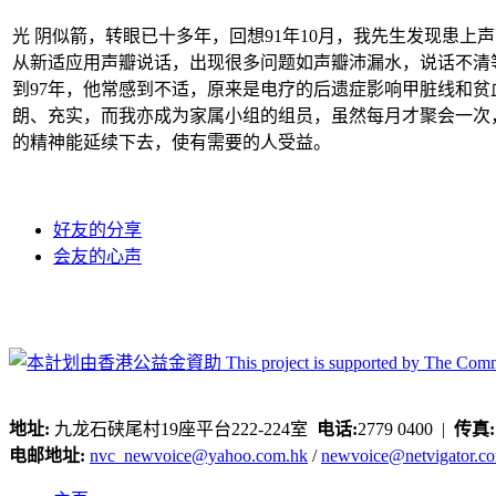
光 阴似箭，转眼已十多年，回想91年10月，我先生发现患
从新适应用声瓣说话，出现很多问题如声瓣沛漏水，说话不清
到97年，他常感到不适，原来是电疗的后遗症影响甲脏线和贫
朗、充实，而我亦成为家属小组的组员，虽然每月才聚会一次
的精神能延续下去，使有需要的人受益。
好友的分享
会友的心声
地址:
九龙石硖尾村19座平台222-224室
电话:
2779 0400 |
传真
电邮地址:
nvc_newvoice@yahoo.com.hk
/
newvoice@netvigator.c