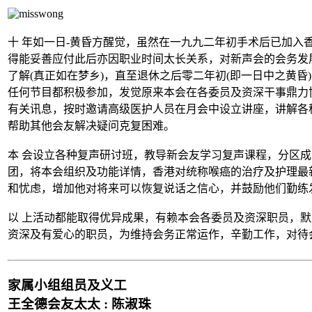
十 年如一日-黄昏方醒觉，虽然在一九九二年初手术后已加入
得能妥善应付此后亦因职业时间太长关系，对新声会的会务发
了解(真正如在梦乡)，直至退休之后零二年初(即一日中之黄
任何节目都积极参加，发觉原来本会在各委员及资深干事鼎力
有关讯息，按时邀请高级医护人员在月会中设立讲座，讲解各
帮助其他会友解决疑问克复困难。
本 会设立各种复声研讨班，教导新会友学习复声课程，分区
团，将本会组织及功能详情，香港对统称喉癌的治疗及护理最
和忧虑，增加他对将来可以恢复说话之信心，并鼓励他们勤练
以 上活动都能取得优异成果，有赖本会各委员及资深职员，默
资深及有爱心的职员，为维持会务正常运作，辛勤工作，对待
家属小组组员及义工
王全德会友太太 : 陈淑珠