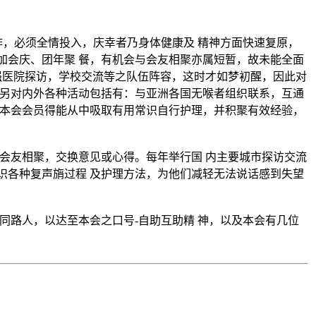
作，必须全情投入，庆幸者乃身体健康及 精神方面快速复原，
加会庆、团年聚 餐，有机会与会友相聚亦属短暂，故未能全面
增强医院探访，学校交流等之队伍阵容，这时才如梦初醒，因此对
，另对内外各种活动包括有：与亚洲各国无喉者组织联系，互通
令本会会员得能从中吸取有用常识自行护理，并积聚有效经验，
会友相聚，交换意见或心得。每年举行国 内主要城市探访交流
识各种复声旓过程 及护理方法，为他们减轻无法说话感到失望
同路人，以达至本会之口号-自助互助精 神，以及本会有几位