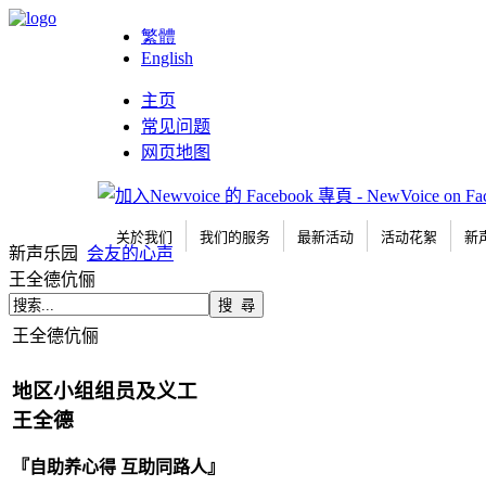
繁體
English
主页
常见问题
网页地图
关於我们
我们的服务
最新活动
活动花絮
新
新声乐园
会友的心声
王全德伉俪
王全德伉俪
地区小组组员及义工
王全德
『自助养心得 互助同路人』