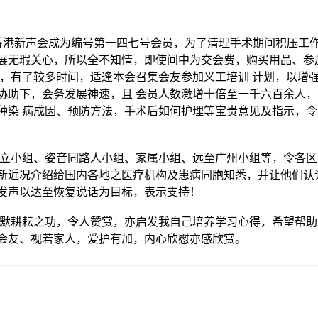
香港新声会成为编号第一四七号会员，为了清理手术期间积压工
展无瑕关心，所以全不知情，即使间中为交会费，购买用品、参
昏)，有了较多时间，适逢本会召集会友参加义工培训 计划，以
协助下，会务发展神速，且 会员人数激增十倍至一千六百余人
种染 病成因、预防方法，手术后如何护理等宝贵意见及指示，
成立小组、姿音同路人小组、家属小组、远至广州小组等，令各区
新近况介绍给国内各地之医疗机构及患病同胞知悉，并让他们认
发声以达至恢复说话为目标，表示支持！
默耕耘之功，令人赞赏，亦启发我自己培养学习心得，希望帮助
会友、视若家人，爱护有加，内心欣慰亦感欣赏。