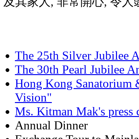
及其家人, 非常開心, 令人
The 25th Silver Jubilee 
The 30th Pearl Jubilee 
Hong Kong Sanatorium & 
Vision"
Ms. Kitman Mak's press 
Annual Dinner