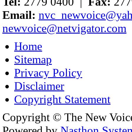
Tel:
2779 0400 |
Fax:
277
Email:
nvc_newvoice@yah
newvoice@netvigator.com
Home
Sitemap
Privacy Policy
Disclaimer
Copyright Statement
Copyright © The New Voic
Powered by
Nasthon Syste