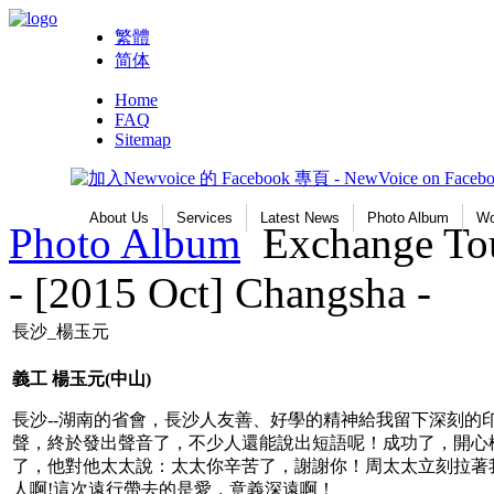
繁體
简体
Home
FAQ
Sitemap
About Us
Services
Latest News
Photo Album
Wo
Photo Album
Exchange Tou
- [2015 Oct] Changsha -
長沙_楊玉元
義工
楊玉元
(
中山)
長沙--湖南的省會，長沙人友善、好學的精神給我留下深刻
聲，終於發出聲音了，不少人還能說出短語呢！成功了，開心
了，他對他太太說：太太你辛苦了，謝謝你！周太太立刻拉著
人啊!這次遠行帶去的是愛，意義深遠啊！