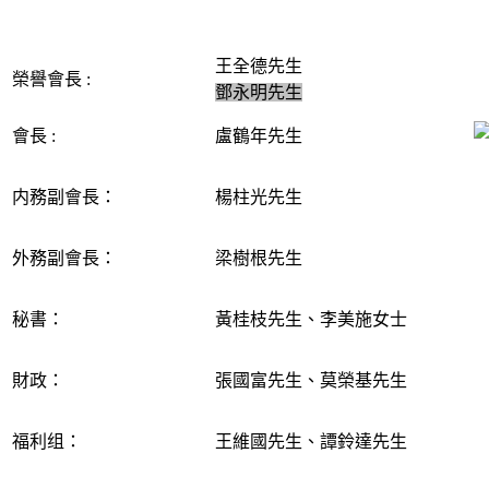
王全德先生
榮譽會長 :
鄧永明先生
會長 :
盧鶴年先生
内務副會長：
楊柱光先生
外務副會長：
梁樹根先生
秘書：
黃桂枝先生、李美施女士
財政：
張國富先生、莫榮基先生
福利组：
王維國先生
、譚鈴達先生