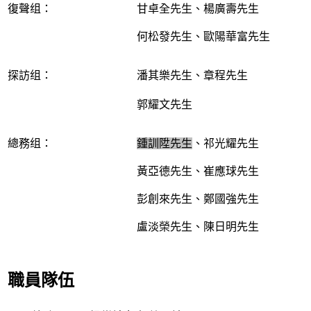
復聲组：
甘卓全先生、楊廣壽先生
何松發先生、歐陽華富先生
探訪组：
潘其樂先生、章程先生
郭耀文先生
總務组：
鍾訓陞先生
、祁光耀先生
黃亞德先生、崔應球先生
彭創來先生、鄭國強先生
盧淡榮先生、陳日明先生
職員隊伍