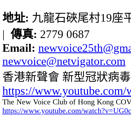
地址:
九龍石硤尾村19座平台
|
傳真:
2779 0687
Email:
newvoice25th@gma
newvoice@netvigator.com
香港新聲會 新型冠狀病
https://www.youtube.com
The New Voice Club of Hong Kong COVI
https://www.youtube.com/watch?v=UG