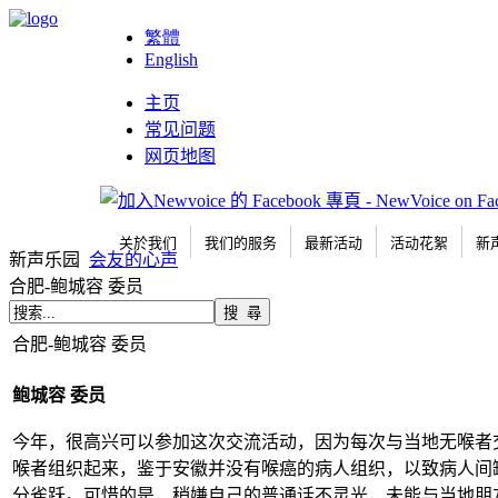
繁體
English
主页
常见问题
网页地图
关於我们
我们的服务
最新活动
活动花絮
新
新声乐园
会友的心声
合肥-鲍城容 委员
合肥-鲍城容 委员
鲍城容
委员
今年，很高兴可以参加这次交流活动，因为每次与当地无喉者
喉者组织起来，鉴于安徽并没有喉癌的病人组织，以致病人间
分雀跃。可惜的是，稍嫌自己的普通话不灵光，未能与当地朋